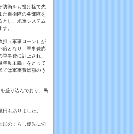
専守防衛をも投げ捨て先
また自衛隊の各部隊を
るとし、米軍システム
ます。
負担（軍事ローン）が
で3倍となり、軍事費膨
の軍事費に計上され、
単年度主義」をとって
求では軍事費総額のう
円を盛り込んでおり、民
0億円もありました。
国民のくらし優先に切