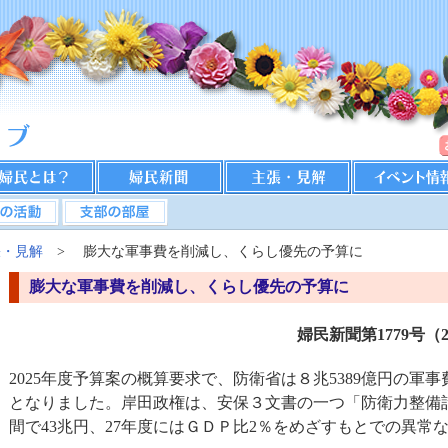
張・見解
> 膨大な軍事費を削減し、くらし優先の予算に
膨大な軍事費を削減し、くらし優先の予算に
婦民新聞第1779号（2
2025年度予算案の概算要求で、防衛省は８兆5389億円の軍
となりました。岸田政権は、安保３文書の一つ「防衛力整備計画
間で43兆円、27年度にはＧＤＰ比2％をめざすもとでの異常