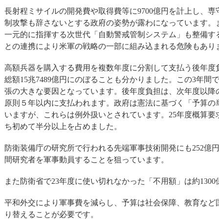
長射程ミサイルの開発費や取得費等に9700億円を計上し、
制攻撃も辞さないとする政府の姿勢が露わになっています。
一元的に指揮する次世代「自動警戒管制システム」も整備す
との連携により米軍の戦略の一部に組み込まれる危険もあり
高額兵器を購入する費用を複数年度に分割して支払う後年度
総額15兆7489億円にのぼることも分かりました。この3年間
張の大きな要因となっています。後年度負担は、次年度以降
原則５年以内に支払われます。政府は憲法に基づく「予算の
いますが、これらは例外扱いとされています。25年度概算要
ち初めて半分以上を占めました。
防衛装備庁の研究所で行われる先端軍事技術開発にも252億
間研究者を軍事動員することを狙っています。
また防衛省で23年度に使い切れなかった「不用額」は約130
平和外交により軍事費を減らし、予算は社会保障、教育など
り替えることが必要です。