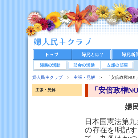
婦人民主クラブ
>
主張・見解
> 「安倍政権NO!
「安倍政権N
主張・見解
婦民
日本国憲法第九
の存在を明記す