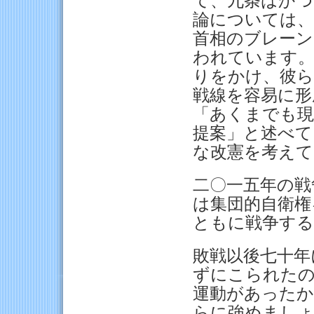
て、九条はかつ
論については、
首相のブレーン
われています。
りをかけ、彼ら
戦線を容易に形
「あくまでも現
提案」と述べて
な改憲を考え
二〇一五年の戦
は集団的自衛権
ともに戦争す
敗戦以後七十年
ずにこられたの
運動があったか
らに強めまし