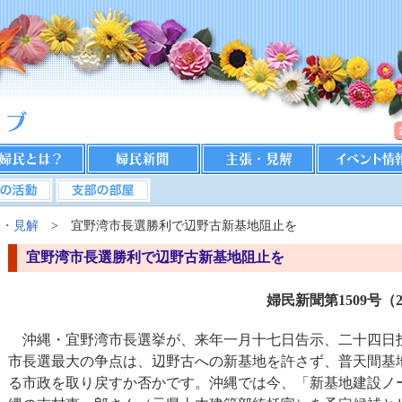
張・見解
> 宜野湾市長選勝利で辺野古新基地阻止を
宜野湾市長選勝利で辺野古新基地阻止を
婦民新聞第1509号（20
沖縄・宜野湾市長選挙が、来年一月十七日告示、二十四日
市長選最大の争点は、辺野古への新基地を許さず、普天間基
る市政を取り戻すか否かです。沖縄では今、「新基地建設ノ