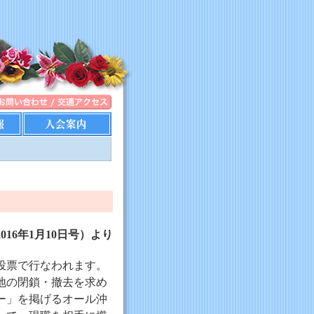
16年1月10
日号）より
投票で行なわれます。
地の閉鎖・撤去を求め
ー」を掲げるオール沖