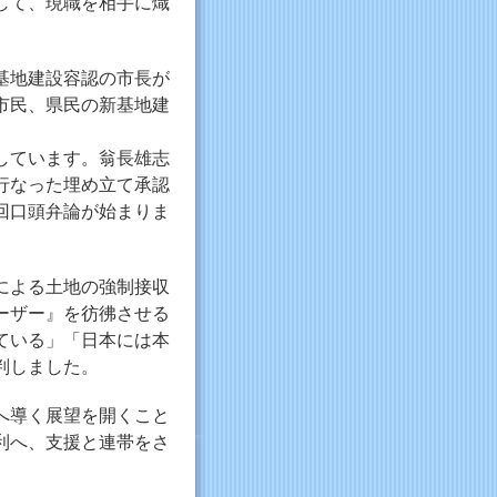
して、現職を相手に熾
基地建設容認の市長が
市民、県民の新基地建
しています。翁長雄志
行なった埋め立て承認
回口頭弁論が始まりま
による土地の強制接収
ーザー』を彷彿させる
ている」「日本には本
判しました。
へ導く展望を開くこと
利へ、支援と連帯をさ