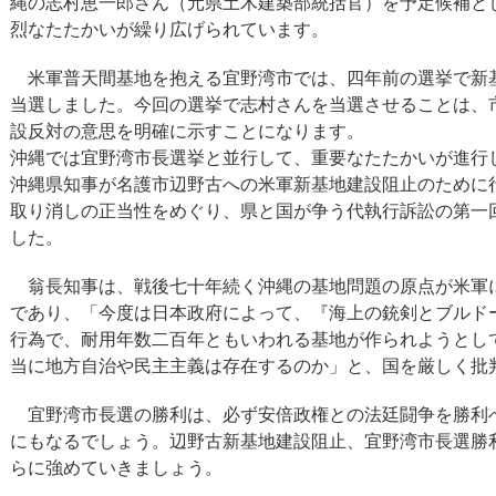
縄の志村恵一郎さん（元県土木建築部統括官）を予定候補と
烈なたたかいが繰り広げられています。
米軍普天間基地を抱える宜野湾市では、四年前の選挙で新
当選しました。今回の選挙で志村さんを当選させることは、
設反対の意思を明確に示すことになります。
沖縄では宜野湾市長選挙と並行して、重要なたたかいが進行
沖縄県知事が名護市辺野古への米軍新基地建設阻止のために
取り消しの正当性をめぐり、県と国が争う代執行訴訟の第一
した。
翁長知事は、戦後七十年続く沖縄の基地問題の原点が米軍
であり、「今度は日本政府によって、『海上の銃剣とブルド
行為で、耐用年数二百年ともいわれる基地が作られようとし
当に地方自治や民主主義は存在するのか」と、国を厳しく批
宜野湾市長選の勝利は、必ず安倍政権との法廷闘争を勝利
にもなるでしょう。辺野古新基地建設阻止、宜野湾市長選勝
らに強めていきましょう。